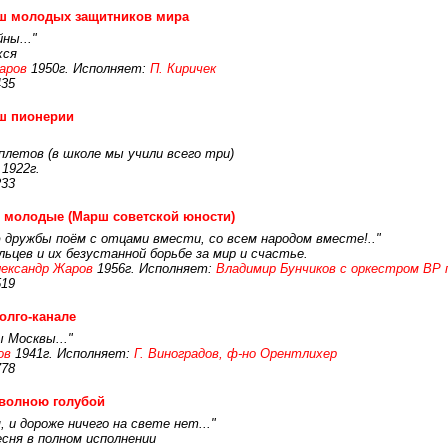
ш молодых защитников мира
ны..."
хся
аров
1950г. Исполняет:
П. Киричек
435
ш пионерии
плетов (в школе мы учили всего три)
1922г.
233
 молодые (Марш советской юности)
ю дружбы поём с отцами вмести, со всем народом вместе!.."
льцев и их безустанной борьбе за мир и счастье.
ександр Жаров
1956г. Исполняет:
Владимир Бунчиков с оркестром ВР 
519
олго-канале
 Москвы..."
ов
1941г. Исполняет:
Г. Виноградов, ф-но Орентлихер
778
волною голубой
, и дороже ничего на свете нет..."
сня в полном исполнении