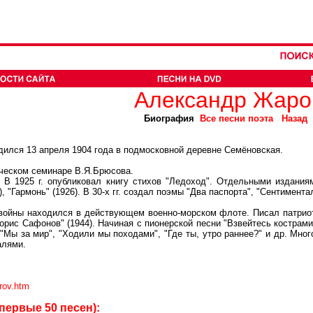
Александр Жаро
Биография
Все песни поэта
Назад
ся 13 апреля 1904 года в подмосковной деревне Семёновская.
еском семинаре В.Я.Брюсова.
1925 г. опубликовал книгу стихов "Ледоход". Отдельными изданиям
), "Гармонь" (1926). В 30-х гг. создал поэмы "Два паспорта", "Сентимент
ны находился в действующем военно-морском флоте. Писал патриоти
 "Борис Сафонов" (1944). Начиная с пионерской песни "Взвейтесь костра
 "Мы за мир", "Ходили мы походами", "Где ты, утро раннее?" и др. Мног
алями.
arov.htm
первые 50 песен):