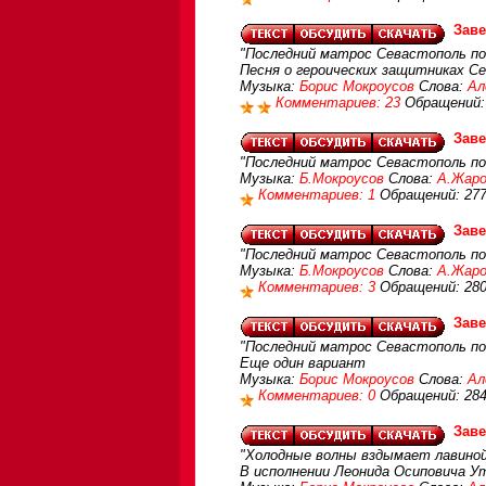
Зав
"Последний матрос Севастополь пок
Песня о героических защитниках Се
Музыка:
Борис Мокроусов
Слова:
Ал
Комментариев: 23
Обращений:
Зав
"Последний матрос Севастополь пок
Музыка:
Б.Мокроусов
Слова:
А.Жар
Комментариев: 1
Обращений: 27
Зав
"Последний матрос Севастополь пок
Музыка:
Б.Мокроусов
Слова:
А.Жар
Комментариев: 3
Обращений: 28
Зав
"Последний матрос Севастополь пок
Еще один вариант
Музыка:
Борис Мокроусов
Слова:
Ал
Комментариев: 0
Обращений: 28
Зав
"Холодные волны вздымает лавиной 
В исполнении Леонида Осиповича У