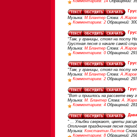
Комментариев: 14
Обращений: 3
Гру
Музыка:
М.Блантер
Слова:
А.Жаров
Комментариев: 2
Обращений: 30
Гру
"Там, у границы, стоял на посту Но
Грустная песня о начале самой стр
Музыка:
М.Блантер
Слова:
А.Жаров
Комментариев: 0
Обращений: 29
Гру
"Там, у границы, стоял на посту но
Музыка:
М.Блантер
Слова:
А.Жаров
Комментариев: 2
Обращений: 29
Гру
"Вот и пришлось на рассвете ему 
Музыка:
М. Блантер
Слова:
А. Жаро
Комментариев: 4
Обращений: 28
Дава
" ... Улыбки сверкают, цветы расцв
Отличная праздничная песня период
Музыка:
Константин Листов
Слова
Комментариев: 8
Обращений: 25