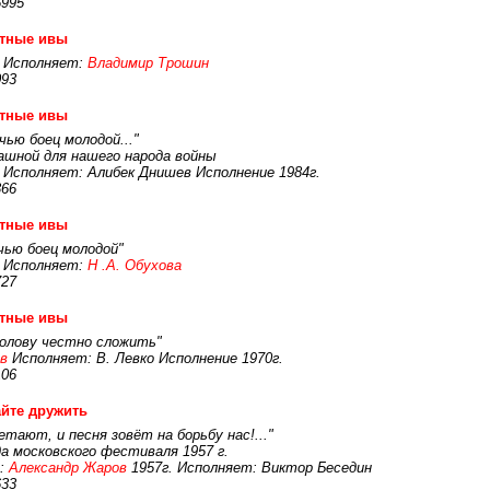
5995
стные ивы
Исполняет:
Владимир Трошин
093
стные ивы
чью боец молодой..."
ашной для нашего народа войны
Исполняет: Алибек Днишев Исполнение 1984г.
366
стные ивы
чью боец молодой"
Исполняет:
Н .А. Обухова
727
стные ивы
голову честно сложить"
в
Исполняет: В. Левко Исполнение 1970г.
106
йте дружить
етают, и песня зовёт на борьбу нас!..."
а московского фестиваля 1957 г.
:
Александр Жаров
1957г. Исполняет: Виктор Беседин
633