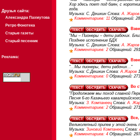
Хор здесь поет под баян, с коротки
года.
Друзья сайта:
Музыка: С. Дешкин Слова:
А. Жаров
Александра Пахмутова
Комментариев: 11
Обращений: 28
Ретро Фонотека
Взве
Старые газеты
"Мы – Пионеры – дети рабочих. Бл
Позднее исполнение БДХ
Старый песенник
Музыка: С. Дешкин Слова:
А. Жаров
Комментариев: 2
Обращений: 29
Реклама:
Взве
"...Мы пионеры, дети рабочих..."
Музыка: С.Дешкин Слова:
А.Жаров
1
Комментариев: 0
Обращений: 27
Во с
"Продолжаем мы поход славной Перв
Песня 6-го Казачьего кавалерийско
Музыка:
З. Компанеец
Слова:
А. Жар
Комментариев: 2
Обращений: 27
Все,
Великолепный припев у этой очень 
Музыка:
Зиновий Компанеец
Слова:
Комментариев: 4
Обращений: 29