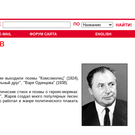
в
и выходили поэмы "Комсомолец" (1924),
альный друг", "Варя Одинцова" (1938).
ческие стихи и поэмы о героях-моряках:
ми", Жаров создал много популярных песен:
о работал в жанре политического плаката.