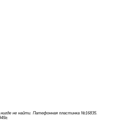
я нигде не найти. Патефонная пластинка №16835.
49г.