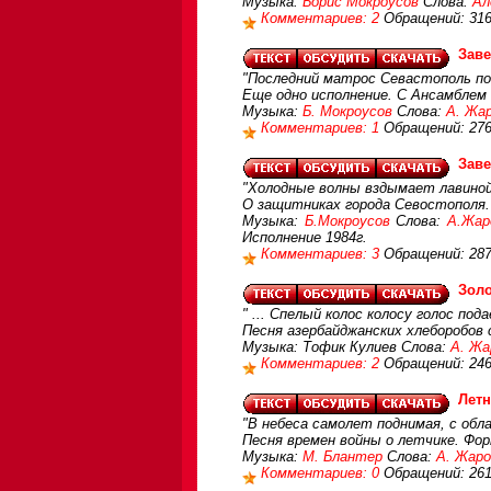
Музыка:
Борис Мокроусов
Слова:
Ал
Комментариев: 2
Обращений: 31
Зав
"Последний матрос Севастополь поки
Еще одно исполнение. С Ансамблем 
Музыка:
Б. Мокроусов
Слова:
А. Жа
Комментариев: 1
Обращений: 27
Зав
"Холодные волны вздымает лавиной
О защитниках города Севостополя.
Музыка:
Б.Мокроусов
Слова:
А.Жар
Исполнение 1984г.
Комментариев: 3
Обращений: 28
Золо
" ... Спелый колос колосу голос под
Песня азербайджанских хлеборобов
Музыка: Тофик Кулиев Слова:
А. Жа
Комментариев: 2
Обращений: 24
Летн
"В небеса самолет поднимая, с обла
Песня времен войны о летчике. Фор
Музыка:
М. Блантер
Слова:
А. Жаро
Комментариев: 0
Обращений: 26