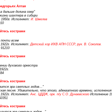
редгорьях Алтая
а дальше долина озер"
жизни шахтера в сибири
1950г. Исполняет:
И. Шмелев
910
йтесь кострами
 почти всем
1922г. Исполняет:
Детский хор ИХВ АПН СССР, рук. В. Соколов.
 91210
йтесь кострами
ении духового оркестра
1922г.
484
йтесь кострами
изится эра светлых годов…"
кая песня. Удивительно, что этого, адекватного времени, исполнени
1922г. Исполняет:
Анс. ЦДДЖ, орк. п/у С.О. Дунаевского
Исполнение 19
50351
йтесь кострами
зится эра светлых годов..."