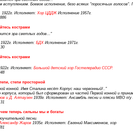
м вступлением. Боевое исполнение, безо всяких "поросячьих голосов". 
.
1922г. Исполняет:
Хор ЦДДЖ
Исполнение 1957г.
886
йтесь кострами
изится эра светлых годов…"
1922г. Исполняет:
БДХ
Исполнение 1971г.
130
йтесь кострами
922г. Исполняет:
Большой детский хор Гостелерадио СССР.
348
тепи, степи просторной
ой конной. Имя Сталина несёт Корпус наш червонный!.."
го корпуса, который был сформирован из частей Первой конной и прин
ов и Д. Алтаузен
1939г. Исполняет: Ансамбль песни и пляски МВО п/у В
131
 чем теперь сильны мы и богаты
поучительной песни.
Александр Жаров
1935г. Исполняет: Евгений Максименков, хор
781