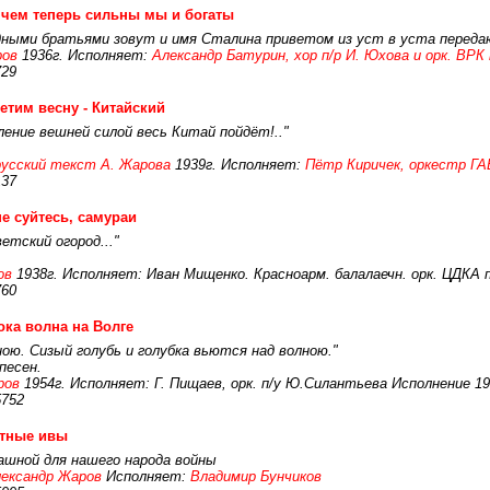
 чем теперь сильны мы и богаты
дными братьями зовут и имя Сталина приветом из уст в уста передаю
ров
1936г. Исполняет:
Александр Батурин, хор п/р И. Юхова и орк. ВРК 
729
етим весну - Китайский
ление вешней силой весь Китай пойдёт!.."
русский текст А. Жарова
1939г. Исполняет:
Пётр Киричек, оркестр ГАБ
137
е суйтесь, самураи
ветский огород..."
ов
1938г. Исполняет: Иван Мищенко. Красноарм. балалаечн. орк. ЦДКА п/
760
ка волна на Волге
ною. Сизый голубь и голубка вьются над волною."
песен.
ров
1954г. Исполняет: Г. Пищаев, орк. п/у Ю.Силантьева Исполнение 19
5752
стные ивы
ашной для нашего народа войны
ександр Жаров
Исполняет:
Владимир Бунчиков