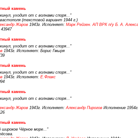
етный камень
инул, уходит от с волнами споря..."
вастополя (текстовой вариант 1944 г.)
ександр Жаров
1943г. Исполняет:
Марк Рейзен. АП ВРК п/у Б. А. Алекс
 43947
етный камень
инул, уходит от с волнами споря..."
ов
1943г. Исполняет: Борис Гмыря
739
етный камень
инул, уходит от с волнами споря..."
ов
1943г. Исполняет:
Е.Флакс
094
етный камень
инул, уходит от с волнами споря..."
ександр Жаров
1943г. Исполняет:
Александр Пирогов
Исполнение 1954г
426
етный камень
широкое Чёрное море..."
тёсова.