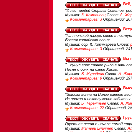
Всё,
"И нас, людей Страны Советов, ро
Музыка:
З. Компанеец
Слова:
А. Жа
Комментариев: 3
Обращений: 26
Встр
"На японский лагерь скоро в наступ
Боевая китайская песня.
Музыка: обр. К. Корчмарёва Слова:
Комментариев: 3
Обращений: 24
Вы н
"...сунул враг свиное рыло в наш со
Песня о боях на озере Хасан.
Музыка:
В. Мурадели
Слова:
А. Жар
Комментариев: 9
Обращений: 29
Высо
"Высока волна на Волге раннею вес
Из прочно и незаслуженно забытых 
Музыка:
Б. Терентьев
Слова:
А. Жа
Комментариев: 22
Обращений: 2
Гру
Грустная песня о начале самой стр
Музыка:
Матвей Блантер
Слова:
Ал