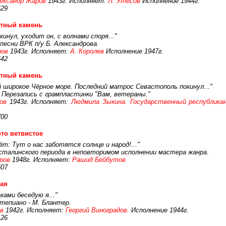
ександр Жаров
1943г. Исполняет:
Л. Утёсов
Исполнение 1944г.
629
етный камень
нул, уходит он, с волнами споря..."
песни ВРК п/у Б. Александрова.
ров
1943г. Исполняет:
А. Королев
Исполнение 1947г.
642
етный камень
 широкое Чёрное море. Последний матрос Севастополь покинул..."
 Перезапись с грампластинки "Вам, ветераны."
ов
1943г. Исполняет:
Людмила Зыкина. Государственный республикан
700
то ветвистое
аёт: Тут о нас заботятся солнце и народ!..."
 сталинского периода в неповторимом исполнении мастера жанра.
ров
1948г. Исполняет:
Рашид Бейбутов
607
ая
ками беседую я..."
тепиано - М. Блантер.
в
1942г. Исполняет:
Георгий Виноградов.
Исполнение 1944г.
126