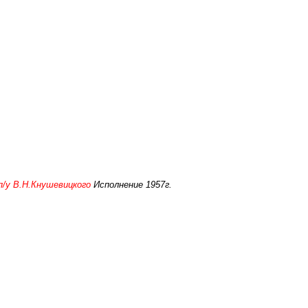
п/у В.Н.Кнушевицкого
Исполнение 1957г.