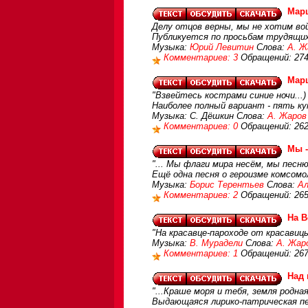
Мар
Делу отцов верны, мы не хотим вой
Публикуется по просьбам трудящи
Музыка:
Юрий Левитин
Слова:
А. Ж
Комментариев: 3
Обращений: 27
Мар
"Взвейтесь кострами синие ночи...)
Наиболее полный вариант - пять ку
Музыка: С. Дёшкин Слова:
А. Жаров
Комментариев: 0
Обращений: 26
Мы -
"... Мы флаги мира несём, мы песн
Ещё одна песня о героизме комсомо
Музыка:
Борис Терентьев
Слова:
Ал
Комментариев: 2
Обращений: 26
На В
"На красавце-пароходе от красавицы
Музыка:
В. Мурадели
Слова:
А. Жар
Комментариев: 1
Обращений: 26
Над 
"...Краше моря и тебя, земля родная
Выдающаяся лирико-патрическая пе