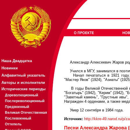
Наша Двадцатка
Александр Алексеевич Жаров родил
Новинки
Учился в МГУ, занимался в поэтич
Алфавитный указатель
Начал печататься в 1921 году. В 
"Мастер Яков" (1924), "Азиаты" (1925
Авторы и исполнители
В годы Великой Отечественной вой
Исторические периоды
"Богатырь" (1942), "Керим" (1942),
Дореволюционный
"Заветный камень", "Грустные ивы",
Послереволюционный
Награжден 4 орденами, а также мед
Предвоенный
Умер 12 сентября в 1984 года.
Великая Отечественная
Послевоенный
Источник:
http://kkre-49.narod.ru/p/z
Оттепель
Песни Александра Жарова (