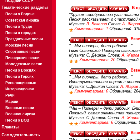
Поздний СССР
Тематические разделы
В п
Песни о Родине
"Кругом серебристого угля пласты 
Песня рассказывает о счастливой 
Советская лирика
Музыка:
Л. Бакалов
Слова:
А. Жаров
Песни о Труде
Комментариев: 1
Обращений: 31
Песни о городах
Взве
Праздничные песни
Морские песни
"...Мы пионеры, дети рабочих..."
Гимн Советской Пионерии известен
Спортивные песни
Музыка: С. Дёшкин Слова:
А. Жаров
Пионерские песни
Комментариев: 20
Обращений:
Молодежные песни
Взве
Песни о Вождях
Песни о Героях
"...Мы пионеры, дети рабочих..."
Инструментальная версия в исполн
Революционные
Музыка: С.Дешкин Слова:
А. Жаров
Интернационал
Комментариев: 0
Обращений: 26
Речи
Взве
Марши
Военные песни
"Мы – Пионеры – дети рабочих. Бл
Пожалуй, самая знаменитая пионерс
Военная лирика
Музыка: С. Дешкин Слова:
А. Жаров
Песни о ВОВ
Комментариев: 6
Обращений: 
Плакаты
Взве
Самодеятельность
"Мы — пионеры — дети рабочих. Бли