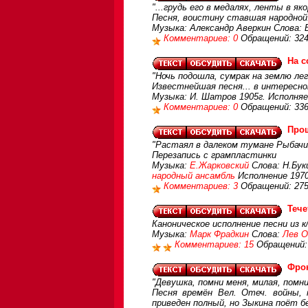
"...грудь его в медалях, ленты в яко
Песня, воистину ставшая народной
Музыка: Александр Аверкин Слова: 
Комментариев: 0
Обращений: 32
На с
"Ночь подошла, сумрак на землю лег.
Известнейшая песня... в интересно
Музыка: И. Шатров 1905г. Исполня
Комментариев: 0
Обращений: 33
Прощ
"Растаял в далеком тумане Рыбачий
Перезапись с грампластинки
Музыка:
Е.Жарковский
Слова: Н.Бук
народный ансамбль
Исполнение 1970
Комментариев: 3
Обращений: 27
Тече
Каноническое исполнение песни из к
Музыка:
Марк Фрадкин
Слова:
Лев 
Комментариев: 15
Обращений:
Фро
"Девушка, помни меня, милая, помн
Песня времён Вел. Отеч. войны, 
приведен полный, но Зыкина поёт б