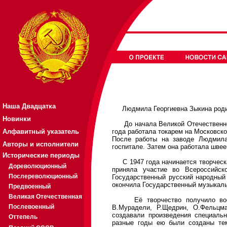
Наша Двадцатка
Людмила Георгиевна Зыкина родила
Новинки
До начала Великой Отечественной
Алфавитный указатель
года работала токарем на Московск
После работы на заводе Людмила
Авторы и исполнители
госпитале. Затем она работала швее
Исторические периоды
С 1947 года начинается творческа
Дореволюционный
приняла участие во Всероссийск
Послереволюционный
Государственный русский народный
окончила Государственный музыкаль
Предвоенный
Великая Отечественная
Её творчество получило восто
Послевоенный
В.Мурадели, Р.Щедрин, О.Фельцма
создавали произведения специальн
Оттепель
разные годы ею были созданы тема