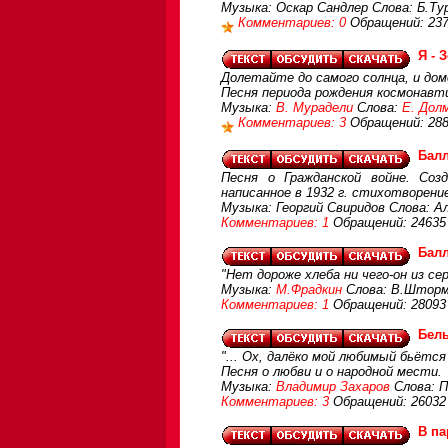
Музыка: Оскар Сандлер Слова: Б.Ту
Комментариев: 0
Обращений: 23
Я - 
Долетайте до самого солнца, и дом
Песня периода рождения космонавт
Музыка:
В. Мурадели
Слова:
Е. Дол
Комментариев: 3
Обращений: 28
Балл
Песня о Гражданской войне. Соз
написанное в 1932 г. стихотворени
Музыка: Георгий Свиридов Слова: 
Комментариев: 1
Обращений: 24635
Балл
"Нет дороже хлеба ни чего-он из се
Музыка:
М.Фрадкин
Слова: В.Шторм
Комментариев: 1
Обращений: 28093
Бел
"... Ох, далёко мой любимый бьётся
Песня о любви и о народной мести.
Музыка:
Владимир Захаров
Слова: П
Комментариев: 3
Обращений: 26032
В па