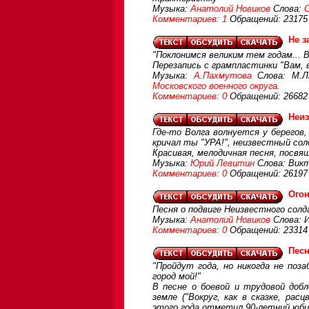
Музыка:
Анатолий Новиков
Слова:
Комментариев: 1
Обращений: 23175
Не з
"Поклонимся великим тем годам... 
Перезапись с грампластинки "Вам, в
Музыка:
А.Пахмутова
Слова: М.Л
Московского военного округа.
Комментариев: 0
Обращений: 26682
Неиз
Где-то Волга волнуется у берегов,
кричал ты "УРА!", неизвестный сол
Красивая, мелодичная песня, посв
Музыка:
Юрий Левитин
Слова: Викт
Комментариев: 0
Обращений: 26197
Огон
Песня о подвиге Неизвестного сол
Музыка:
Анатолий Новиков
Слова: 
Комментариев: 0
Обращений: 23314
Песн
"Пройдут года, но никогда не поз
город мой!"
В песне о боевой и трудовой доб
земле ("Вокруг, как в сказке, ра
этого года отметил 90-летний юби