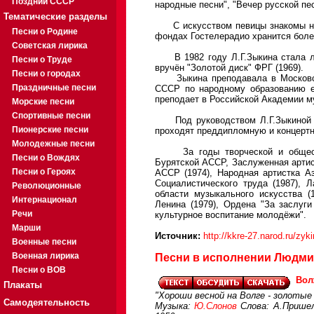
Поздний СССР
народные песни", "Вечер русской пе
Тематические разделы
С искусством певицы знакомы на в
Песни о Родине
фондах Гостелерадио хранится боле
Советская лирика
В 1982 году Л.Г.Зыкина стала лау
Песни о Труде
вручён "Золотой диск" ФРГ (1969).
Песни о городах
Зыкина преподавала в Московском
Праздничные песни
СССР по народному образованию е
преподает в Российской Академии м
Морские песни
Спортивные песни
Под руководством Л.Г.Зыкиной на 
Пионерские песни
проходят преддипломную и концертн
Молодежные песни
За годы творческой и обществе
Песни о Вождях
Бурятской АССР, Заслуженная артис
Песни о Героях
АССР (1974), Народная артистка А
Социалистического труда (1987), 
Революционные
области музыкального искусства (
Интернационал
Ленина (1979), Ордена "За заслуг
Речи
культурное воспитание молодёжи".
Марши
Источник:
http://kkre-27.narod.ru/zyk
Военные песни
Военная лирика
Песни в исполнении Людмил
Песни о ВОВ
Вол
Плакаты
"Хороши весной на Волге - золотые 
Самодеятельность
Музыка:
Ю.Слонов
Слова: А.Пришел