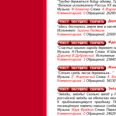
"Трудно держаться бойцу одному, Т
"Великие исполнители России XX в
Музыка:
М.Блантер
Слова:
А.Жаров
Комментариев: 0
Обращений: 26290
Дере
"здесь досталось земля мне в насле
Исполняет:
Зыкина Людмила
Комментариев: 0
Обращений: 22500
Ждат
"Счастье нашего народа бережет он
Музыка: Н.Поликарпов Слова: И.Ша
Дирижер В.Дубровский.
Исполнение 
Комментариев: 3
Обращений: 23440
Жен
"Стоит средь лесов деревенька..."
Музыка:
Е. Жарковский
Слова:
К. В
Комментариев: 1
Обращений: 34130
Звё
"Звёзды, звёзды! Сколько звёзд у 
российской звёзды на обелисках не
К приближающемуся празднику П
посвящённую памяти павших солда
Музыка:
Марк Фрадкин
Слова: Павел
Комментариев: 0
Обращений: 24629