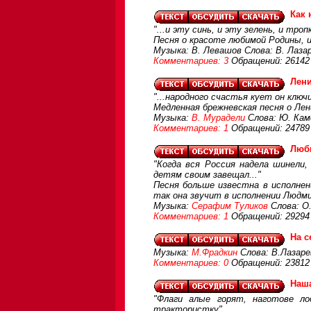
Как 
"...и эту синь, и эту зелень, и троп
Песня о красоте любимой Родины, и
Музыка: В. Левашов Слова: В. Лаза
Комментариев: 3
Обращений: 26142
Лен
"...народного счастья кует он ключи
Медленная брежневская песня о Лен
Музыка:
В. Мурадели
Слова: Ю. Кам
Комментариев: 1
Обращений: 24789
Люб
"Когда вся Россия надела шинели,
детям своим завещал..."
Песня больше известна в исполнен
так она звучит в исполнении Людм
Музыка:
Серафим Туликов
Слова: О
Комментариев: 1
Обращений: 29294
На с
Музыка:
М.Фрадкин
Слова: В.Лазар
Комментариев: 0
Обращений: 23812
Наша
"Флаги алые горят, наготове ло
трактористку"