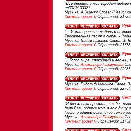
"Все деревни и мои города-я люблю н
пл33СМ-03321
Музыка: А.Экимян Слова: Л.Хаусто
Комментариев: 0
Обращений: 21723
Рук
"... И материнская любовь и нежност
Трогательная песня о любви к Роди
Музыка: Вадим Гамалея Слова: В.Че
Комментариев: 0
Обращений: 21738
Русс
"...Голос мира, спокойный и веский,
Музыка:
Александра Пахмутова
Сло
Комментариев: 0
Обращений: 22983
Русс
Музыка: Рудольф Мануков Слова: В
Комментариев: 0
Обращений: 22764
Сёс
"Я без хлопка прожить, как без льн
дела Вам, родные мои, я всю душу 
Песня о единой советской семье ре
Музыка:
Александра Пахмутова
Сло
Комментариев: 0
Обращений: 21732
Сидя