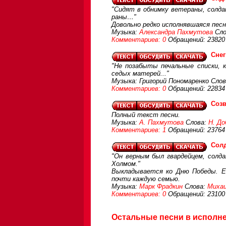
"Сидят в обнимку ветераны, солд
раны…"
Довольно редко исполнявшаяся пес
Музыка:
Александра Пахмутова
Сло
Комментариев: 0
Обращений: 23820
Снег
"Не позабыты печальные списки, 
седых матерей..."
Музыка: Григорий Пономаренко Слов
Комментариев: 0
Обращений: 22834
Созв
Полный текст песни.
Музыка:
А. Пахмутова
Слова:
Н. До
Комментариев: 1
Обращений: 23764
Солд
"Он верным был гвардейцем, солд
Холмом."
Выкладывается ко Дню Победы. Е
почти каждую семью.
Музыка:
Марк Фрадкин
Слова:
Миха
Комментариев: 0
Обращений: 23100
Остальные песни в исполн