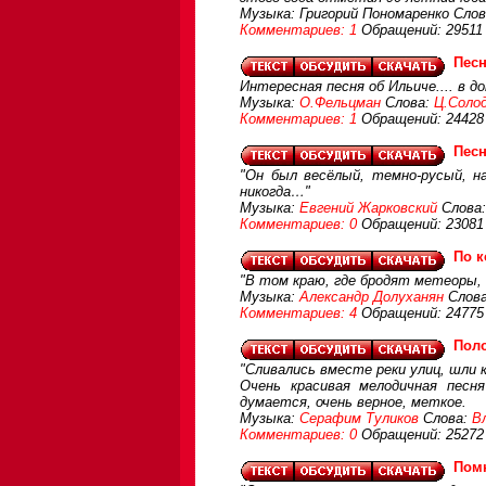
Музыка: Григорий Пономаренко Сло
Комментариев: 1
Обращений: 29511
Песн
Интересная песня об Ильиче.... в до
Музыка:
О.Фельцман
Слова:
Ц.Соло
Комментариев: 1
Обращений: 24428
Песн
"Он был весёлый, темно-русый, на
никогда…"
Музыка:
Евгений Жарковский
Слова:
Комментариев: 0
Обращений: 23081
По 
"В том краю, где бродят метеоры,
Музыка:
Александр Долуханян
Слова
Комментариев: 4
Обращений: 24775
Пол
"Сливались вместе реки улиц, шли к
Очень красивая мелодичная песн
думается, очень верное, меткое.
Музыка:
Серафим Туликов
Слова:
В
Комментариев: 0
Обращений: 25272
Пом