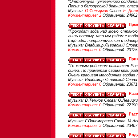
"Оттолкнула чужеземного солдата: 
Песня о белорусской девушке, спа
Музыка:
О.Фельцман
Слова:
Е. Дол
Комментариев: 2
Обращений: 24962
Прек
"Проходят года над моею страною,
лишь потому, что мы рядом с тобо
Ещё одна патриотическая и одновре
Музыка: Владимир Львовский Слова
Комментариев: 0
Обращений: 23125
При
"То живым родником называют Рос
синей. По приметам своим край род
Очень красивая мелодичная гордая 
Музыка: Владимир Львовский Слова
Комментариев: 0
Обращений: 23671
Разв
Музыка: В.Темнов Слова: О.Левицки
Комментариев: 0
Обращений: 22190
Раст
Музыка: Г.Пономаренко Слова: М.А
Комментариев: 3
Обращений: 23407
Роди