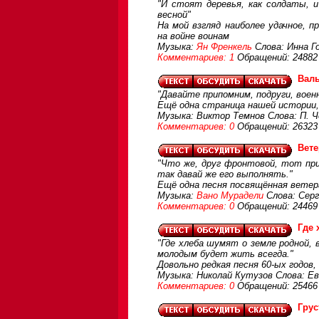
"И стоят деревья, как солдаты, и
весной"
На мой взгляд наиболее удачное, 
на войне воинам
Музыка:
Ян Френкель
Слова: Инна Г
Комментариев: 1
Обращений: 24882
Вал
"Давайте припомним, подруги, военн
Ещё одна страница нашей истории,
Музыка: Виктор Темнов Слова: П. 
Комментариев: 0
Обращений: 26323
Вет
"Что же, друг фронтовой, тот при
так давай же его выполнять."
Ещё одна песня посвящённая ветер
Музыка:
Вано Мурадели
Слова: Сер
Комментариев: 0
Обращений: 24469
Где 
"Где хлеба шумят о земле родной, 
молодым будет жить всегда."
Довольно редкая песня 60-ых годов
Музыка: Николай Кутузов Слова: Е
Комментариев: 0
Обращений: 25466
Гру