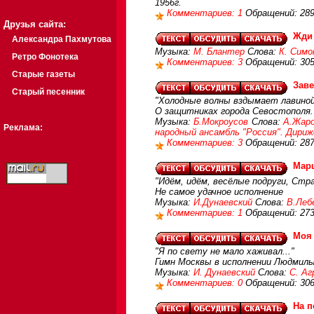
1956г.
Комментариев: 1
Обращений: 28
Друзья сайта:
Жди
Александра Пахмутова
Музыка:
М. Блантер
Слова:
К. Симо
Ретро Фонотека
Комментариев: 3
Обращений: 30
Старые газеты
Зав
Старый песенник
"Холодные волны вздымает лавиной
О защитниках города Севостополя.
Музыка:
Б.Мокроусов
Слова:
А.Жар
Реклама:
народный ансамбль "Россия". Дириж
Комментариев: 3
Обращений: 28
Марш
"Идём, идём, весёлые подруги, Стра
Не самое удачное исполнение
Музыка:
И.Дунаевский
Слова:
В.Леб
Комментариев: 1
Обращений: 27
Моя
"Я по свету не мало хаживал..."
Гимн Москвы в исполнении Людмил
Музыка:
И. Дунаевский
Слова:
С. Аг
Комментариев: 0
Обращений: 30
На п