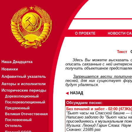
О
Текст
Здесь Вы можете высказать с
Наша Двадцатка
описать связанные с ней интерес
получить объективное представлен
Новинки
Алфавитный указатель
Запрещается вести политичес
песней, для них существует
фор
Авторы и исполнители
будут удаляться.
Исторические периоды
НАЗАД
Дореволюционный
Послереволюционный
Обсуждаем песню:
Предвоенный
Без печалей и забот - 02:00 (473Kb
"Бьют часы на Спасской башне — д
Великая Отечественная
Написано задолго до "бьют часы н
Послевоенный
присоединяюсь к музыкальным пож
Музыка: Леонид Гарин Слова: Наум
Оттепель
Скачано: 21685 раз