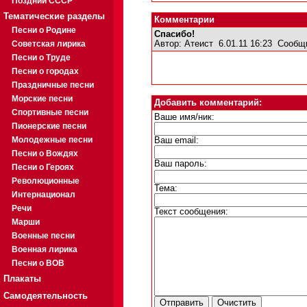
Поздний СССР
Тематические разделы
Комментарии
Песни о Родине
Спасибо!
Советская лирика
Автор:
Атеист
6.01.11 16:23
Сообщ
Песни о Труде
Песни о городах
Праздничные песни
Морские песни
Добавить комментарий:
Спортивные песни
Ваше имя/ник:
Пионерские песни
Молодежные песни
Ваш email:
Песни о Вождях
Ваш пароль:
Песни о Героях
Революционные
Тема:
Интернационал
Речи
Текст сообщения:
Марши
Военные песни
Военная лирика
Песни о ВОВ
Плакаты
Самодеятельность