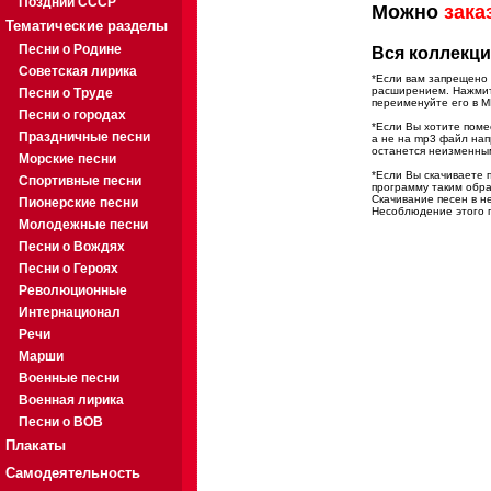
Поздний СССР
Можно
зака
Тематические разделы
Песни о Родине
Вся коллекци
Советская лирика
*Если вам запрещено 
расширением. Нажмите
Песни о Труде
переименуйте его в M
Песни о городах
*Если Вы хотите помес
Праздничные песни
а не на mp3 файл на
останется неизменны
Морские песни
*Если Вы скачиваете 
Спортивные песни
программу таким обра
Скачивание песен в н
Пионерские песни
Несоблюдение этого п
Молодежные песни
Песни о Вождях
Песни о Героях
Революционные
Интернационал
Речи
Марши
Военные песни
Военная лирика
Песни о ВОВ
Плакаты
Самодеятельность