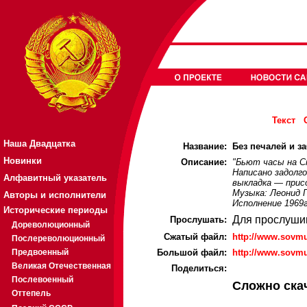
Текст
Наша Двадцатка
Название:
Без печалей и за
Новинки
Описание:
"Бьют часы на Сп
Написано задолго
Алфавитный указатель
выкладка — прис
Музыка: Леонид 
Авторы и исполнители
Исполнение 1969г
Исторические периоды
Для прослуши
Прослушать:
Дореволюционный
Cжатый файл:
http://www.sovm
Послереволюционный
Предвоенный
Большой файл:
http://www.sovm
Великая Отечественная
Поделиться:
Послевоенный
Сложно ска
Оттепель