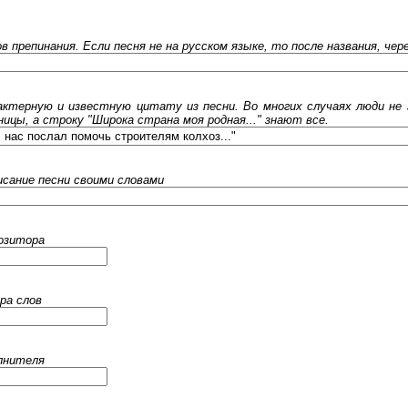
ов препинания. Если песня не на русском языке, то после названия, че
ктерную и известную цитату из песни. Во многих случаях люди не 
ницы, а строку "Широка страна моя родная..." знают все.
исание песни своими словами
позитора
ра слов
олнителя