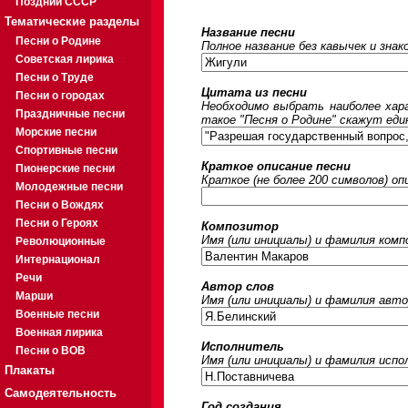
Поздний СССР
Тематические разделы
Название песни
Песни о Родине
Полное название без кавычек и знак
Советская лирика
Песни о Труде
Цитата из песни
Песни о городах
Необходимо выбрать наиболее хара
Праздничные песни
такое "Песня о Родине" скажут еди
Морские песни
Спортивные песни
Краткое описание песни
Пионерские песни
Краткое (не более 200 символов) оп
Молодежные песни
Песни о Вождях
Песни о Героях
Композитор
Имя (или инициалы) и фамилия ком
Революционные
Интернационал
Речи
Автор слов
Марши
Имя (или инициалы) и фамилия авто
Военные песни
Военная лирика
Исполнитель
Песни о ВОВ
Имя (или инициалы) и фамилия исп
Плакаты
Самодеятельность
Год создания