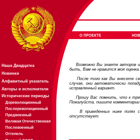
Возможно Вы знаете авторов или
Наша Двадцатка
быть, Вам не нравится моя оценка
Новинки
После того как Вы внесете свои
Алфавитный указатель
случае, они автоматически попа
исправленный вариант.
Авторы и исполнители
Исторические периоды
Прошу Вас помнить, что к требов
Пожалуйста, пишите комментарии 
Дореволюционный
Послереволюционный
В приведенных ниже полях соде
Предвоенный
отсутствует.
Великая Отечественная
Послевоенный
Оттепель