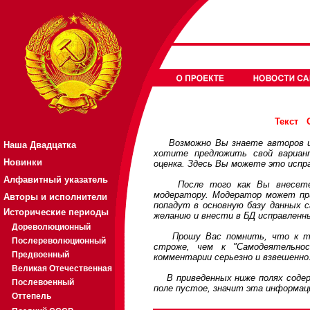
Текст
Возможно Вы знаете авторов или
Наша Двадцатка
хотите предложить свой вариа
Новинки
оценка. Здесь Вы можете это испр
Алфавитный указатель
После того как Вы внесете св
модератору. Модератор может при
Авторы и исполнители
попадут в основную базу данных 
Исторические периоды
желанию и внести в БД исправленн
Дореволюционный
Прошу Вас помнить, что к треб
Послереволюционный
строже, чем к "Самодеятельно
Предвоенный
комментарии серьезно и взвешенно
Великая Отечественная
В приведенных ниже полях содерж
Послевоенный
поле пустое, значит эта информац
Оттепель