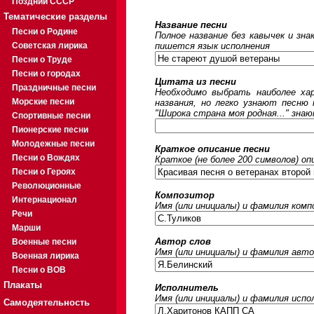
Поздний СССР
Тематические разделы
Название песни
Песни о Родине
Полное название без кавычек и зна
Советская лирика
пишется язык исполнения
Песни о Труде
Песни о городах
Цитата из песни
Праздничные песни
Необходимо выбрать наиболее ха
Морские песни
названия, но легко узнают песню
"Широка страна моя родная..." знаю
Спортивные песни
Пионерские песни
Молодежные песни
Краткое описание песни
Песни о Вождях
Краткое (не более 200 символов) оп
Песни о Героях
Революционные
Композитор
Интернационал
Имя (или инициалы) и фамилия ком
Речи
Марши
Автор слов
Военные песни
Имя (или инициалы) и фамилия авто
Военная лирика
Песни о ВОВ
Плакаты
Исполнитель
Имя (или инициалы) и фамилия исп
Самодеятельность