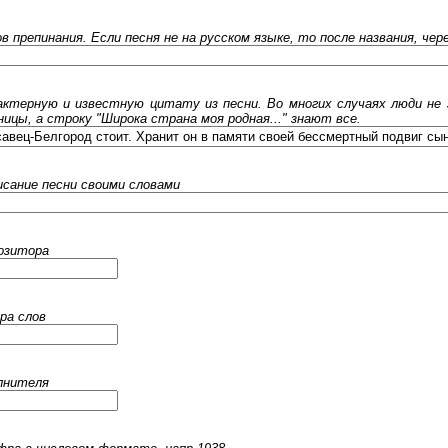
ов препинания. Если песня не на русском языке, то после названия, че
ктерную и известную цитату из песни. Во многих случаях люди не 
ницы, а строку "Широка страна моя родная..." знают все.
исание песни своими словами
позитора
ра слов
олнителя