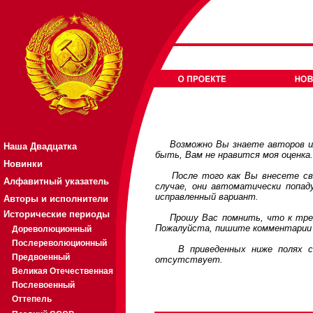
Возможно Вы знаете авторов или
Наша Двадцатка
быть, Вам не нравится моя оценка
Новинки
После того как Вы внесете свои
Алфавитный указатель
случае, они автоматически попа
исправленный вариант.
Авторы и исполнители
Исторические периоды
Прошу Вас помнить, что к требов
Пожалуйста, пишите комментарии 
Дореволюционный
Послереволюционный
В приведенных ниже полях соде
Предвоенный
отсутствует.
Великая Отечественная
Послевоенный
Оттепель