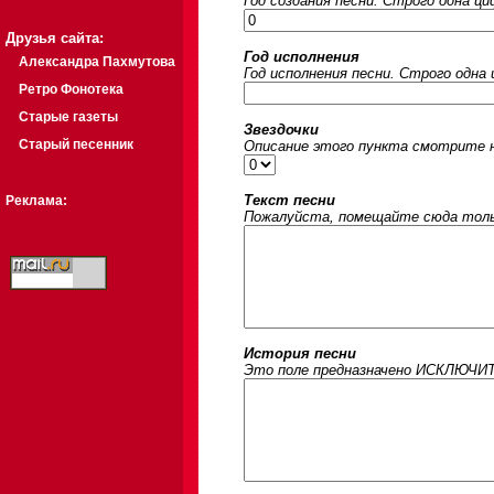
Год создания песни. Строго одна ц
Друзья сайта:
Год исполнения
Александра Пахмутова
Год исполнения песни. Строго одна
Ретро Фонотека
Старые газеты
Звездочки
Старый песенник
Описание этого пункта смотрите на
Текст песни
Реклама:
Пожалуйста, помещайте сюда только
История песни
Это поле предназначено ИСКЛЮЧИТЕЛ