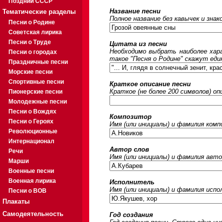
Поздний СССР
Название песни
Тематические разделы
Полное название без кавычек и знак
Песни о Родине
Советская лирика
Песни о Труде
Цитата из песни
Необходимо выбрать наиболее хара
Песни о городах
такое "Песня о Родине" скажут еди
Праздничные песни
Морские песни
Спортивные песни
Краткое описание песни
Краткое (не более 200 символов) оп
Пионерские песни
Молодежные песни
Песни о Вождях
Композитор
Песни о Героях
Имя (или инициалы) и фамилия ком
Революционные
Интернационал
Автор слов
Речи
Имя (или инициалы) и фамилия авто
Марши
Военные песни
Военная лирика
Исполнитель
Имя (или инициалы) и фамилия исп
Песни о ВОВ
Плакаты
Самодеятельность
Год создания