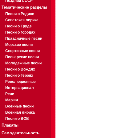
Поздний СССР
Тематические разделы
Песни о Родине
Советская лирика
Песни о Труде
Песни о городах
Праздничные песни
Морские песни
Спортивные песни
Пионерские песни
Молодежные песни
Песни о Вождях
Песни о Героях
Революционные
Интернационал
Речи
Марши
Военные песни
Военная лирика
Песни о ВОВ
Плакаты
Самодеятельность