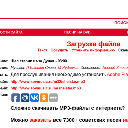
Загрузка файла
Текст
Обсудить
Уточнить информацию
Скач
ание:
Шел старик из-за Дуная - 03:00
ние:
Музыка:
Л.Бакалов
Слова:
М.Рудерман
Исполняет:
Леонид Утесо
Для прослушивания необходимо установить
Adobe Fla
ать:
айл:
http://www.sovmusic.ru/m32/shelstar.mp3
айл:
http://www.sovmusic.ru/m/shelstar.mp3
ься:
Сложно скачивать MP3-файлы с интернета?
Можно
заказать
все 7300+ советских песен
н