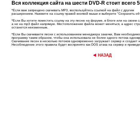
Вся коллекция сайта на шести DVD-R стоит всего 5
*Если вам запрещено скачивать MP3, воспользуйтесь ссылкой на файл с другим
расширением. Нажмите на ссылку правой кнопкой мыши и выберите "Сохранить объек
*Если Вы хотите поместить ссылку на эту песню на форуме, в блоге или на своем с
а не на mp3 файл напрямую. Местоположение файла может меняться, а адрес ст
останется неизменным.
*Если Вы скачиваете песни с использованием менеджера закачки, Вам необходим
программу таким образом, чтобы она использовала не более одного потока однов
Скачивание песен в несколько потоков одновременно загружает сервер и создает 
Несоблюдение этого правила будет воспринято как DOS атака на сервер и приведет
НАЗАД