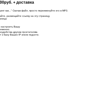
00руб. + доставка
т как..." Скачав файл, просто переименуйте его в MP3.
айте, размещайте ссылку на эту страницу,
раницы
о настроить Вашу
ременно.
неудобства другим посетителям.
 к бану Ваших IP и/или подсети.