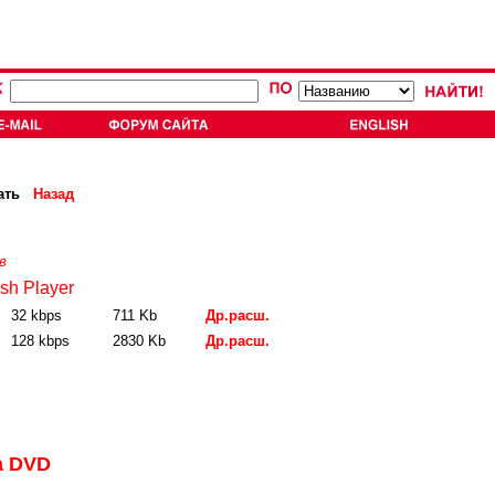
ать
Назад
в
sh Player
32 kbps
711 Kb
Др.расш.
128 kbps
2830 Kb
Др.расш.
а DVD