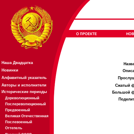
Наша Двадцатка
Назв
Новинки
Описа
Алфавитный указатель
Прослуш
Авторы и исполнители
Cжатый ф
Исторические периоды
Большой ф
Дореволюционный
Поделит
Послереволюционный
Предвоенный
Великая Отечественная
Послевоенный
Оттепель